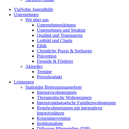
ViaNobis Jugendhilfe
Unternehmen
Wir über uns
Unternehmensleitung
Unternehmen und Struktur
Qualität und Transparenz
Leitbild und Charta
Ethik
Christliche Praxis & Seelsorge
Prävention
Freunde & Förderer
Aktuelles
Termine
Pressekontakt
Leistungen
Stationäre Betreuungsangebote
Intensivwohngruppen
Therapeutische Wohngruppen
Intensivpädagogische Familienwohngruppe
Regelwohngruppen mit integrativen
Intensivplätzen
Krisenintervention
Inobhutnahme
Dilborner Pflegestellen (DIP)