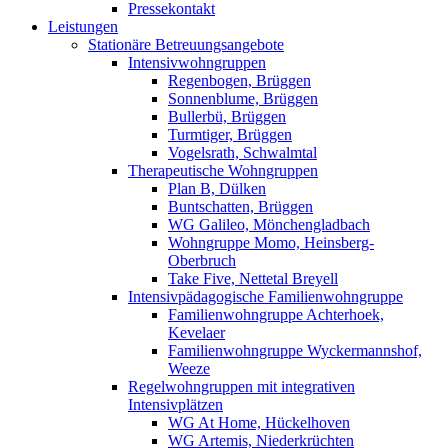
Pressekontakt
Leistungen
Stationäre Betreuungsangebote
Intensivwohngruppen
Regenbogen, Brüggen
Sonnenblume, Brüggen
Bullerbü, Brüggen
Turmtiger, Brüggen
Vogelsrath, Schwalmtal
Therapeutische Wohngruppen
Plan B, Dülken
Buntschatten, Brüggen
WG Galileo, Mönchengladbach
Wohngruppe Momo, Heinsberg-
Oberbruch
Take Five, Nettetal Breyell
Intensivpädagogische Familienwohngruppe
Familienwohngruppe Achterhoek,
Kevelaer
Familienwohngruppe Wyckermannshof,
Weeze
Regelwohngruppen mit integrativen
Intensivplätzen
WG At Home, Hückelhoven
WG Artemis, Niederkrüchten