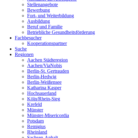
Stellenangebote
Bewerbung
Fort- und Weiterbildung
Ausbildung
Beruf und Familie
Betriebliche Gesundheitsförderung
Fachbesucher
Kooperationspartner
Suche
Regionen
Aachen Städteregion
Aachen/ViaNobis
Berlin-St. Gertrauden
Berlin-Hedwig
Berlin-Weißensee
Katharina Kasper
Hochsauerland
Köln/Rhein-Sieg
Krefeld
Münster
Münster-Misericordia
Potsdam
Remigius
Rheinland
Sachsen-Anhalt