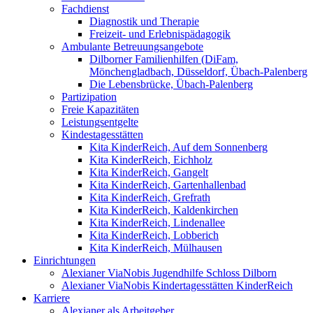
Fachdienst
Diagnostik und Therapie
Freizeit- und Erlebnispädagogik
Ambulante Betreuungsangebote
Dilborner Familienhilfen (DiFam,
Mönchengladbach, Düsseldorf, Übach-Palenberg
Die Lebensbrücke, Übach-Palenberg
Partizipation
Freie Kapazitäten
Leistungsentgelte
Kindestagesstätten
Kita KinderReich, Auf dem Sonnenberg
Kita KinderReich, Eichholz
Kita KinderReich, Gangelt
Kita KinderReich, Gartenhallenbad
Kita KinderReich, Grefrath
Kita KinderReich, Kaldenkirchen
Kita KinderReich, Lindenallee
Kita KinderReich, Lobberich
Kita KinderReich, Mülhausen
Einrichtungen
Alexianer ViaNobis Jugendhilfe Schloss Dilborn
Alexianer ViaNobis Kindertagesstätten KinderReich
Karriere
Alexianer als Arbeitgeber