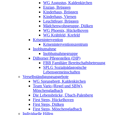
WG Augustus, Kaldenkirchen
Enzian, Brüggen
Kinderhaus, Brüggen
Kinderhaus, Viersen
Leuchtfeuer, Brüggen
Mädchenwohngruppe, Dülken
WG Phoenix, Hückelhoven
WG Krähfeld, Krefeld
Krisenintervention
Kriseninterventionszentrum
Inobhutnahme
Inobhutnahmegruppe
Dilborner Pflegestellen (DIP)
FBB Familiäre Bereitschaftsbetreuung
SPLG Sozialpädagogische
Lebensgemeinschaften
Verselbständigungsangebote
WG Sprungbrett, Kaldenkirchen
Team Vario (Regel und SBW),
Mönchengladbach
Die Lebensbrücke, Übach-Palenberg
First Steps, Hückelhoven
First Steps, Dülken
First Steps, Mönchengladbach
Individuelle Hilfen