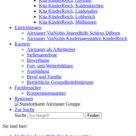
Kita KinderReich, Grefrath
Kita KinderReich, Kaldenkirchen
Kita KinderReich, Lindenallee
Kita KinderReich, Lobberich
Kita KinderReich, Mülhausen
Einrichtungen
Alexianer ViaNobis Jugendhilfe Schloss Dilborn
Alexianer ViaNobis Kindertagesstätten KinderReich
Karriere
Alexianer als Arbeitgeber
Stellenangebote
Bewerbung
Fort- und Weiterbildung
Ausbildung
Beruf und Familie
Betriebliche Gesundheitsförderung
Fachbesucher
Kooperationspartner
Regionen
Zur Suche
Suche
Sie sind hier: