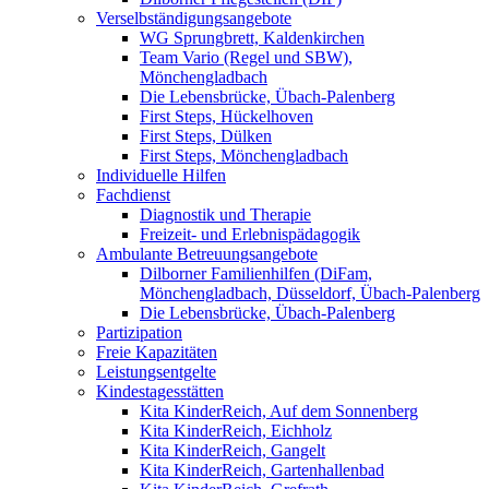
Verselbständigungsangebote
WG Sprungbrett, Kaldenkirchen
Team Vario (Regel und SBW),
Mönchengladbach
Die Lebensbrücke, Übach-Palenberg
First Steps, Hückelhoven
First Steps, Dülken
First Steps, Mönchengladbach
Individuelle Hilfen
Fachdienst
Diagnostik und Therapie
Freizeit- und Erlebnispädagogik
Ambulante Betreuungsangebote
Dilborner Familienhilfen (DiFam,
Mönchengladbach, Düsseldorf, Übach-Palenberg
Die Lebensbrücke, Übach-Palenberg
Partizipation
Freie Kapazitäten
Leistungsentgelte
Kindestagesstätten
Kita KinderReich, Auf dem Sonnenberg
Kita KinderReich, Eichholz
Kita KinderReich, Gangelt
Kita KinderReich, Gartenhallenbad